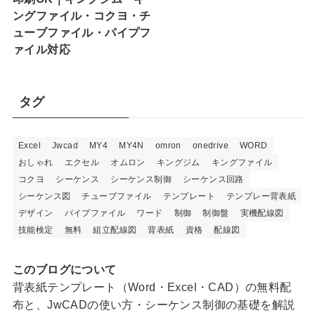
ングファイル・コクヨ・チ
ューブファイル・パイプフ
ァイル対応
タグ
Excel
Jwcad
MY4
MY4N
omron
onedrive
WORD
おしゃれ
エクセル
オムロン
キングジム
キングファイル
コクヨ
シーケンス
シーケンス制御
シーケンス回路
シーケンス図
チューブファイル
テンプレート
テンプレー背表紙
デザイン
パイプファイル
ワード
制御
制御盤
実機配線図
技能検定
無料
組立配線図
背表紙
資格
配線図
このブログについて
背表紙テンプレート（Word・Excel・CAD）の無料配
布と、JwCADの使い方・シーケンス制御の基礎を解説