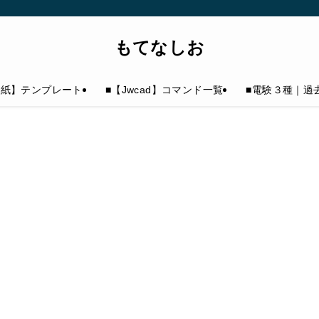
もてなしお
表紙】テンプレート
■【Jwcad】コマンド一覧
■電験３種｜過