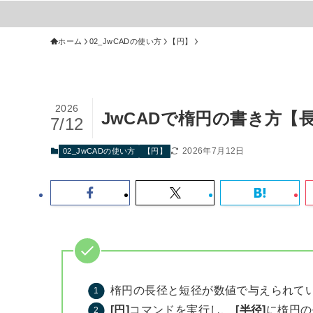
ホーム
02_JwCADの使い方
【円】
2026
JwCADで楕円の書き方
7/12
2026年7月12日
02_JwCADの使い方
【円】
楕円の長径と短径が数値で与えられて
[円]
コマンドを実行し、
[半径]
に楕円の