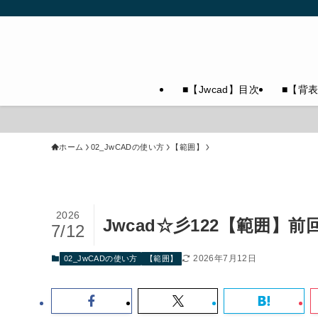
■【Jwcad】目次
■【背
ホーム
02_JwCADの使い方
【範囲】
2026
Jwcad☆彡122【範囲
7/12
2026年7月12日
02_JwCADの使い方
【範囲】