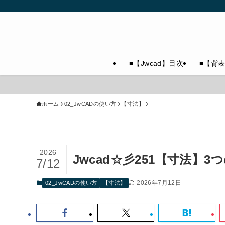
■【Jwcad】目次
■【背
ホーム
02_JwCADの使い方
【寸法】
2026
Jwcad☆彡251【寸法
7/12
2026年7月12日
02_JwCADの使い方
【寸法】