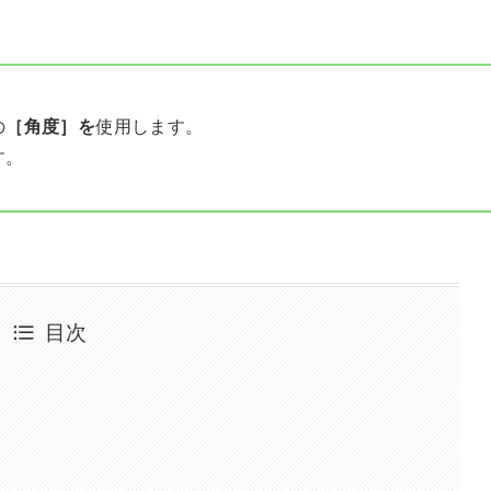
の
［角度］を
使用します。
す。
目次