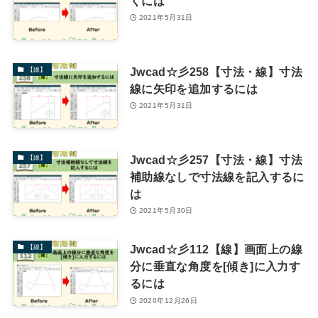
くには
2021年5月31日
Jwcad☆彡258【寸法・線】寸法
【線】
線に矢印を追加するには
2021年5月31日
Jwcad☆彡257【寸法・線】寸法
【線】
補助線なしで寸法線を記入するに
は
2021年5月30日
Jwcad☆彡112【線】画面上の線
【線】
分に垂直な角度を[傾き]に入力す
るには
2020年12月26日