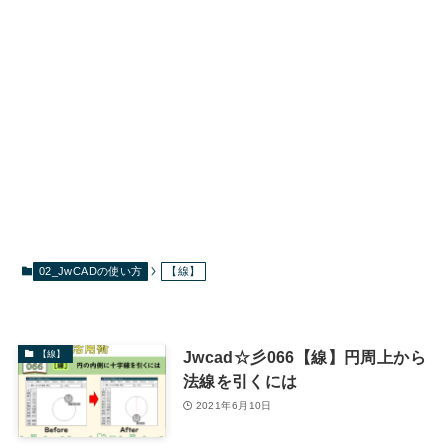
02_JwCADの使い方
【線】
Jwcad☆彡066【線】円周上から
【線】
法線を引くには
2021年6月10日