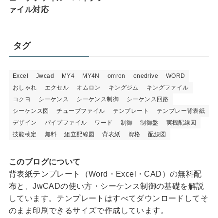
ァイル対応
タグ
Excel
Jwcad
MY4
MY4N
omron
onedrive
WORD
おしゃれ
エクセル
オムロン
キングジム
キングファイル
コクヨ
シーケンス
シーケンス制御
シーケンス回路
シーケンス図
チューブファイル
テンプレート
テンプレー背表紙
デザイン
パイプファイル
ワード
制御
制御盤
実機配線図
技能検定
無料
組立配線図
背表紙
資格
配線図
このブログについて
背表紙テンプレート（Word・Excel・CAD）の無料配
布と、JwCADの使い方・シーケンス制御の基礎を解説
しています。テンプレートはすべてダウンロードしてそ
のまま印刷できるサイズで作成しています。