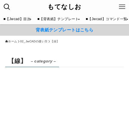
もてなしお
■【Jwcad】目次
■【背表紙】テンプレート
■【Jwcad】コマンド一覧
背表紙テンプレートはこちら
ホーム
02_JwCADの使い方
【線】
【線】
– category –