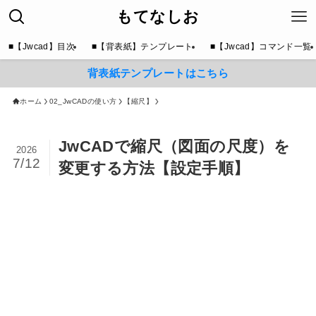
もてなしお
■【Jwcad】目次
■【背表紙】テンプレート
■【Jwcad】コマンド一覧
背表紙テンプレートはこちら
ホーム
02_JwCADの使い方
【縮尺】
JwCADで縮尺（図面の尺度）を
2026
7/12
変更する方法【設定手順】