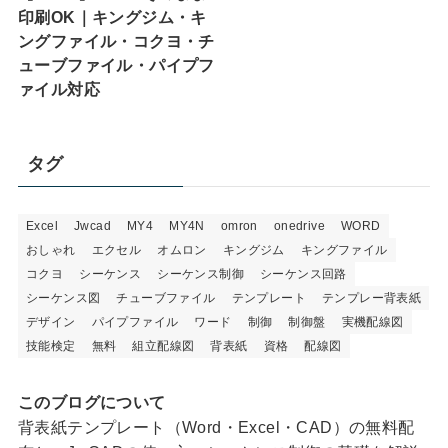
印刷OK｜キングジム・キ
ングファイル・コクヨ・チ
ューブファイル・パイプフ
ァイル対応
タグ
Excel
Jwcad
MY4
MY4N
omron
onedrive
WORD
おしゃれ
エクセル
オムロン
キングジム
キングファイル
コクヨ
シーケンス
シーケンス制御
シーケンス回路
シーケンス図
チューブファイル
テンプレート
テンプレー背表紙
デザイン
パイプファイル
ワード
制御
制御盤
実機配線図
技能検定
無料
組立配線図
背表紙
資格
配線図
このブログについて
背表紙テンプレート（Word・Excel・CAD）の無料配