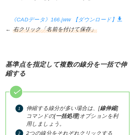
《CADデータ》166.jww 【ダウンロード】
←
右クリック「名前を付けて保存」
基準点を指定して複数の線分を一括で伸
縮する
伸縮する線分が多い場合は、[
線伸縮
]
コマンドの[
一括処理
]オプションを利
用しましょう。
2つの線分をそれぞれクリックする