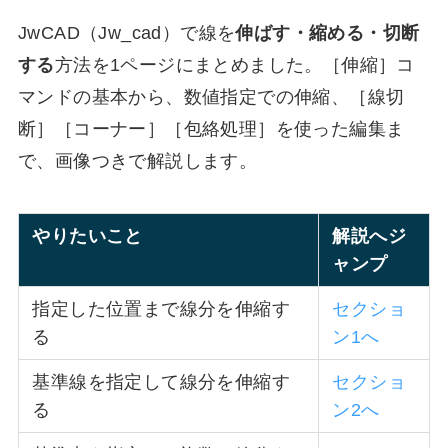
JwCAD（Jw_cad）で線を
伸ばす・縮める・切断
する
方法を1ページにまとめました。［伸縮］コ
マンドの基本から、数値指定での伸縮、［線切
断］［コーナー］［包絡処理］を使った編集ま
で、画像つきで解説します。
やりたいこと
解説へジ
ャンプ
指定した位置まで線分を伸縮す
セクショ
る
ン1へ
基準線を指定して線分を伸縮す
セクショ
る
ン2へ