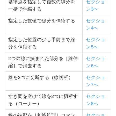
基準点を指定して複数の線分を
セクショ
一括で伸縮する
ン3へ
指定した数値で線分を伸縮する
セクショ
ン4へ
指定した位置の少し手前まで線
セクショ
分を伸縮する
ン5へ
2つの線に挟まれた部分を［線伸
セクショ
縮］で消去する
ン6へ
線を2つに切断する（線切断）
セクショ
ン7へ
すき間を空けて線を2つに切断す
セクショ
る（コーナー）
ン8へ
線の端部を［包絡処理］コマン
セクショ