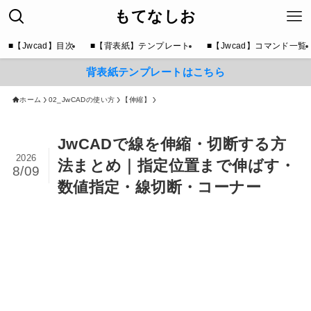
もてなしお
■【Jwcad】目次
■【背表紙】テンプレート
■【Jwcad】コマンド一覧
背表紙テンプレートはこちら
ホーム
02_JwCADの使い方
【伸縮】
JwCADで線を伸縮・切断する方
2026
法まとめ｜指定位置まで伸ばす・
8/09
数値指定・線切断・コーナー