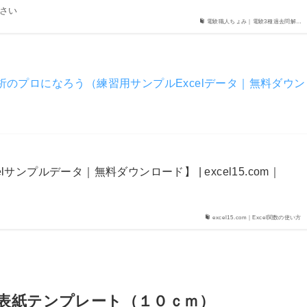
さい
電験職人ちょみ｜電験3種過去問解…
析のプロになろう（練習用サンプルExcelデータ｜無料ダウン
elサンプルデータ｜無料ダウンロード】 | excel15.com｜
excel15.com｜Excel関数の使い方
】背表紙テンプレート（１０ｃｍ）